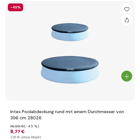
-45%
Intex Poolabdeckung rund mit einem Durchmesser von
396 cm 28026
15
,90 €
(-45 %)
8
,77 €
7
,31 €
ohne MwSt