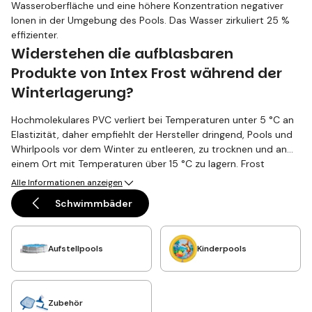
Wasseroberfläche und eine höhere Konzentration negativer
Ionen in der Umgebung des Pools. Das Wasser zirkuliert 25 %
effizienter.
Widerstehen die aufblasbaren
Produkte von Intex Frost während der
Winterlagerung?
Hochmolekulares PVC verliert bei Temperaturen unter 5 °C an
Elastizität, daher empfiehlt der Hersteller dringend, Pools und
Whirlpools vor dem Winter zu entleeren, zu trocknen und an
einem Ort mit Temperaturen über 15 °C zu lagern. Frost
verursacht Mikro-Risse an den Biegungen. Lagern Sie an einem
Alle Informationen anzeigen
trockenen und warmen Ort.
Schwimmbäder
Aufstellpools
Kinderpools
Zubehör