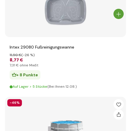
Intex 29080 Fußreinigungswanne
11
,90 €
(-26 %)
8
,77 €
7
,31 €
ohne MwSt
+ 8 Punkte
Auf Lager > 5 Stücke
(Bei Ihnen 12.08.)
-46%