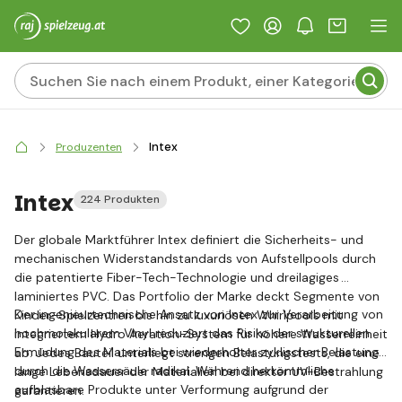
Intex
Produzenten
Intex
224 Produkten
Der globale Marktführer Intex definiert die Sicherheits- und
mechanischen Widerstandstandards von Aufstellpools durch
die patentierte Fiber-Tech-Technologie und dreilagiges
laminiertes PVC. Das Portfolio der Marke deckt Segmente von
Der ingenieurtechnische Ansatz von Intex zur Verarbeitung von
Kinder-Spielzentren bis hin zu luxuriösen Whirlpools mit
hochmolekularem Vinyl reduziert das Risiko der strukturellen
integriertem Hydro Aeration-System für höhere Wasserreinheit
Ermüdung des Materials bei wiederholter zyklischer Belastung
ab. Jedes Bauteil unterliegt strengen Belastungstests, die eine
durch die Wassersäule radikal. Während herkömmliche
lange Lebensdauer der Materialien bei direkter UV-Bestrahlung
aufblasbare Produkte unter Verformung aufgrund der
garantieren.