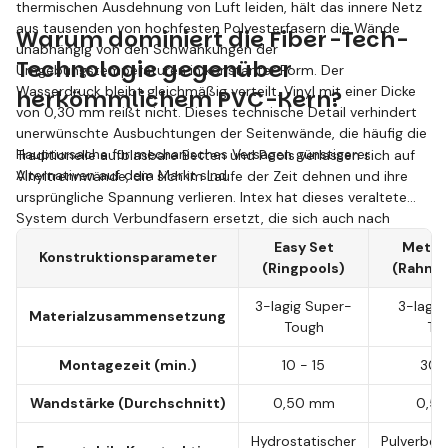
thermischen Ausdehnung von Luft leiden, hält das innere Netz
aus tausenden von hochfesten Polyesterfasern die Wände
Warum dominiert die Fiber-Tech-
unabhängig von den Schwankungen der
Technologie gegenüber
Umgebungstemperaturen in konstanter Form. Der
Wasserdruck bleibt gleichmäßig verteilt. Vinyl mit einer Dicke
herkömmlichem PVC-Kern?
von 0,30 mm reißt nicht. Dieses technische Detail verhindert
unerwünschte Ausbuchtungen der Seitenwände, die häufig die
Hauptursache für mechanisches Versagen günstigerer
Traditionelle aufblasbare Betten und Pools verlassen sich auf
Alternativen auf dem Markt sind.
Vinyltrennwände, die sich im Laufe der Zeit dehnen und ihre
ursprüngliche Spannung verlieren. Intex hat dieses veraltete
System durch Verbundfasern ersetzt, die sich auch nach
Jahren intensiver Nutzung nicht dehnen. Dieses System
Easy Set
Metal
Konstruktionsparameter
beeinflusst direkt die Steifigkeit der Fläche und den
(Ringpools)
(Rahme
Schlafkomfort sowie die Stabilität der Poolwand.
3-lagig Super-
3-lagig
Materialzusammensetzung
Tough
To
Montagezeit (min.)
10 - 15
30 
Wandstärke (Durchschnitt)
0,50 mm
0,5
Hydrostatischer
Pulverbes