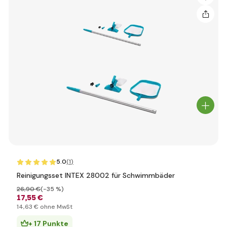
5.0
(1
)
Reinigungsset INTEX 28002 für Schwimmbäder
26
,90 €
(-35 %)
17
,55 €
14
,63 €
ohne MwSt
+ 17 Punkte