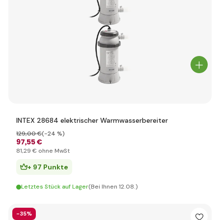
INTEX 28684 elektrischer Warmwasserbereiter
129
,00 €
(-24 %)
97
,55 €
81
,29 €
ohne MwSt
+ 97 Punkte
Letztes Stück auf Lager
(Bei Ihnen 12.08.)
-35%