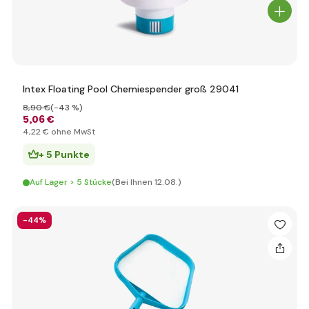
Intex Floating Pool Chemiespender groß 29041
8
,90 €
(-43 %)
5
,06 €
4
,22 €
ohne MwSt
+ 5 Punkte
Auf Lager > 5 Stücke
(Bei Ihnen 12.08.)
-44%