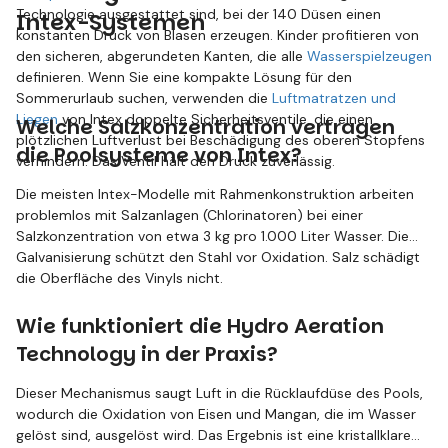
Technologie ausgestattet sind, bei der 140 Düsen einen
Intex-Systemen
konstanten Druck von Blasen erzeugen. Kinder profitieren von
den sicheren, abgerundeten Kanten, die alle
Wasserspielzeugen
definieren. Wenn Sie eine kompakte Lösung für den
Sommerurlaub suchen, verwenden die
Luftmatratzen und
Liegen
von Intex doppelte Sicherheitsventile, die einen
Welche Salzkonzentration vertragen
plötzlichen Luftverlust bei Beschädigung des oberen Stopfens
die Poolsysteme von Intex?
verhindern. Das Ventil hält den Druck zuverlässig.
Die meisten Intex-Modelle mit Rahmenkonstruktion arbeiten
problemlos mit Salzanlagen (Chlorinatoren) bei einer
Salzkonzentration von etwa 3 kg pro 1.000 Liter Wasser. Die
Galvanisierung schützt den Stahl vor Oxidation. Salz schädigt
die Oberfläche des Vinyls nicht.
Wie funktioniert die Hydro Aeration
Technology in der Praxis?
Dieser Mechanismus saugt Luft in die Rücklaufdüse des Pools,
wodurch die Oxidation von Eisen und Mangan, die im Wasser
gelöst sind, ausgelöst wird. Das Ergebnis ist eine kristallklare