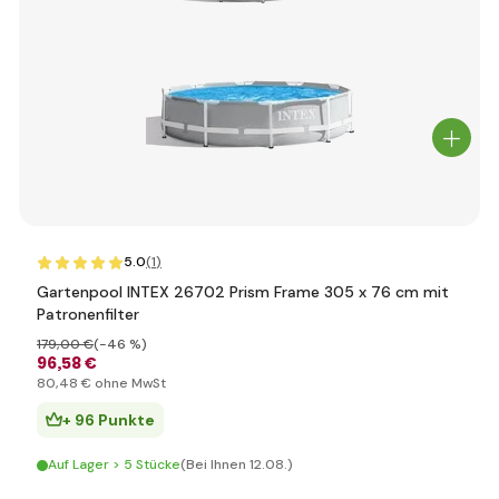
5.0
(1
)
Gartenpool INTEX 26702 Prism Frame 305 x 76 cm mit
Patronenfilter
179
,00 €
(-46 %)
96
,58 €
80
,48 €
ohne MwSt
+ 96 Punkte
Auf Lager > 5 Stücke
(Bei Ihnen 12.08.)