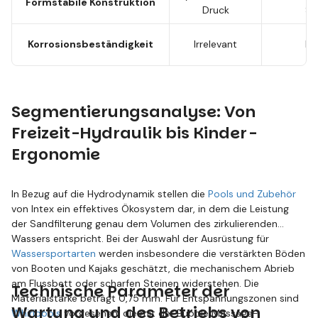
Formstabile Konstruktion
Druck
St
Korrosionsbeständigkeit
Irrelevant
Ho
Segmentierungsanalyse: Von
Freizeit-Hydraulik bis Kinder-
Ergonomie
In Bezug auf die Hydrodynamik stellen die
Pools und Zubehör
von Intex ein effektives Ökosystem dar, in dem die Leistung
der Sandfilterung genau dem Volumen des zirkulierenden
Wassers entspricht. Bei der Auswahl der Ausrüstung für
Wassersportarten
werden insbesondere die verstärkten Böden
von Booten und Kajaks geschätzt, die mechanischem Abrieb
am Flussbett oder scharfen Steinen widerstehen. Die
Technische Parameter der
Materialstärke beträgt 0,75 mm. Für Entspannungszonen sind
Wartung und des Betriebs von
Whirlpools
vorgesehen, die mit der Bubble Massage-