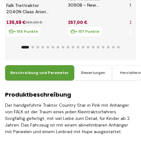
3090B - New
996A
Falk Trettraktor
Holland T8 mit
240C
2040N Claas Arion
Anhänger
Anhän
410 mit Lader,
136
,58 €
157
,00 €
167
,
169
,00 €
Bagger und Anhänger
+ 136 Punkte
+ 157 Punkte
+ 
Beschreibung und Parameter
Bewertungen
Herstelleri
Produktbeschreibung
Der handgeführte Traktor Country Star in Pink mit Anhänger
von FALK ist der Traum eines jeden Kleintraktorfahrers.
Sorgfältig gefertigt, mit viel Liebe zum Detail, für Kinder ab 2
Jahren. Das Fahrzeug ist mit einem abnehmbaren Anhänger
mit Paneelen und einem Lenkrad mit Hupe ausgestattet.