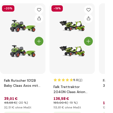
-20%
-19%
5.0
(2
)
Falk Rutscher 1012B
Falk T
Baby Claas Axos mit
3090B
Falk Trettraktor
Anhänger
T8 mi
2040N Claas Arion
410 mit Lader, Bagger
39
,01 €
136
,58 €
und Anhänger
157
,0
48
,68 €
(-20 %)
169
,00 €
(-19 %)
32
,51 €
ohne MwSt
113
,81 €
ohne MwSt
130
,83