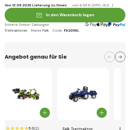
Von 13.08.2026 Lieferung zu Ihnen
von 6
,99 €
(DPD, GLS...)
In den Warenkorb legen
Sichere Online-Zahlungen
Trettraktoren
Marke
Falk
Code:
FA2056L
Angebot genau für Sie
5.0
(2)
Falk Trettraktor
Falk 