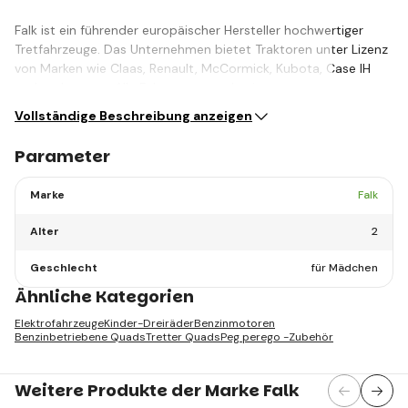
Falk ist ein führender europäischer Hersteller hochwertiger
Tretfahrzeuge. Das Unternehmen bietet Traktoren unter Lizenz
von Marken wie Claas, Renault, McCormick, Kubota, Case IH
und anderen an. Alle Fahrzeuge werden in…
Vollständige Beschreibung anzeigen
Parameter
Marke
Falk
Alter
2
Geschlecht
für Mädchen
Ähnliche Kategorien
Elektrofahrzeuge
Kinder-Dreiräder
Benzinmotoren
Benzinbetriebene Quads
Tretter Quads
Peg perego -Zubehör
Weitere Produkte der Marke Falk