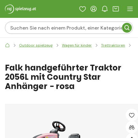
F
Outdoor spielzeug
Wagen für kinder
Trettraktoren
Falk handgeführter Traktor
2056L mit Country Star
Anhänger - rosa