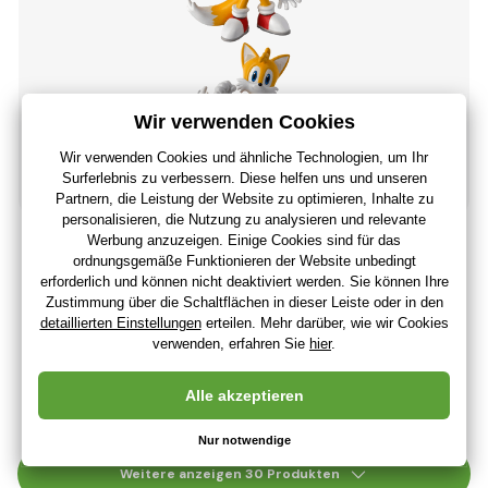
Comansi-Schwänze (Sonic)
6
,73 €
5
,61 €
ohne MwSt
+ 6 Punkte
Letzte 4 Stücke
(Bei Ihnen 11.08.)
Weitere anzeigen 30 Produkten