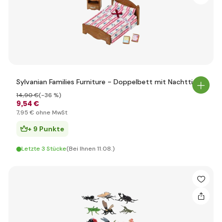
Sylvanian Families Furniture - Doppelbett mit Nachttisch
14
,90 €
(-36 %)
9
,54 €
7
,95 €
ohne MwSt
+ 9 Punkte
Letzte 3 Stücke
(Bei Ihnen 11.08.)