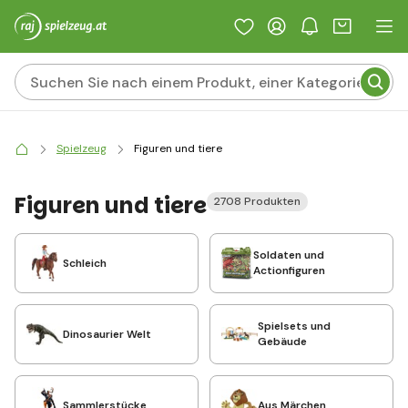
Spielzeug
Figuren und tiere
Figuren und tiere
2708 Produkten
Soldaten und
Schleich
Actionfiguren
Spielsets und
Dinosaurier Welt
Gebäude
Sammlerstücke
Aus Märchen