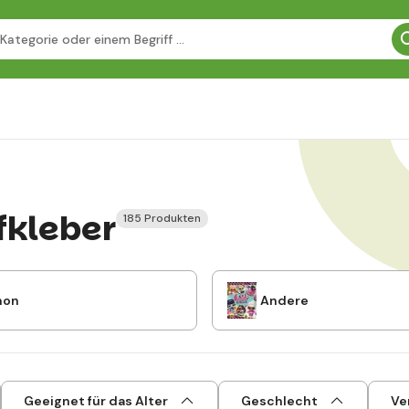
kleber
185 Produkten
mon
Andere
Geeignet für das Alter
Geschlecht
Ve