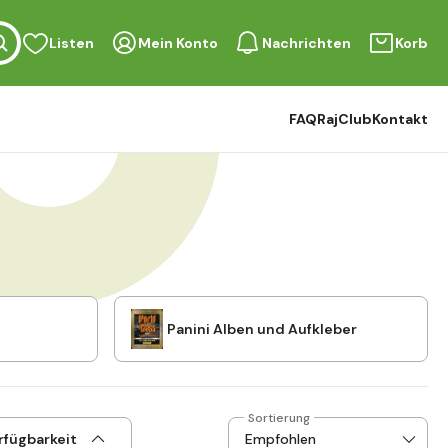
Listen
Mein Konto
Nachrichten
Korb
FAQ
RajClub
Kontakt
Panini Alben und Aufkleber
Sortierung
rfügbarkeit