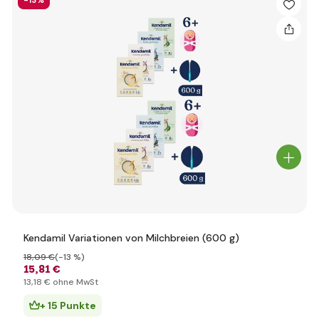
-13%
Kendamil Variationen von Milchbreien (600 g)
18
,09 €
(-13 %)
15
,81 €
13
,18 €
ohne MwSt
+ 15 Punkte