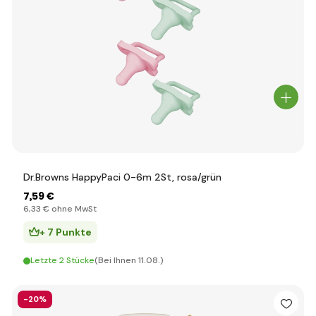
Dr.Browns HappyPaci 0-6m 2St, rosa/grün
7
,59 €
6
,33 €
ohne MwSt
+ 7 Punkte
Letzte 2 Stücke
(Bei Ihnen 11.08.)
-20%