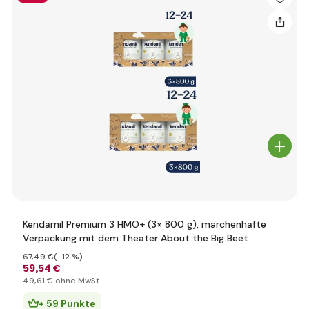
Kendamil Premium 3 HMO+ (3× 800 g), märchenhafte
Verpackung mit dem Theater About the Big Beet
67
,49 €
(-12 %)
59
,54 €
49
,61 €
ohne MwSt
+ 59 Punkte