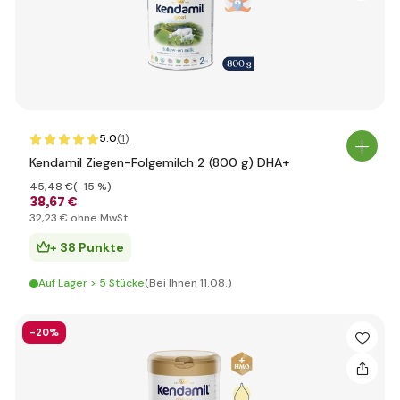
5.0
(1
)
Kendamil Ziegen-Folgemilch 2 (800 g) DHA+
45
,48 €
(-15 %)
38
,67 €
32
,23 €
ohne MwSt
+ 38 Punkte
Auf Lager > 5 Stücke
(Bei Ihnen 11.08.)
-20%