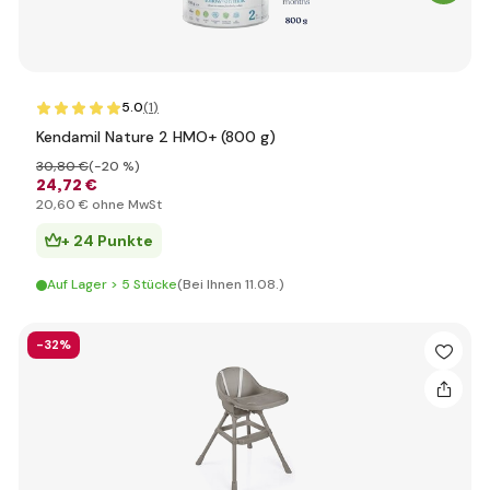
5.0
(1
)
Kendamil Nature 2 HMO+ (800 g)
30
,80 €
(-20 %)
24
,72 €
20
,60 €
ohne MwSt
+ 24 Punkte
Auf Lager > 5 Stücke
(Bei Ihnen 11.08.)
-32%