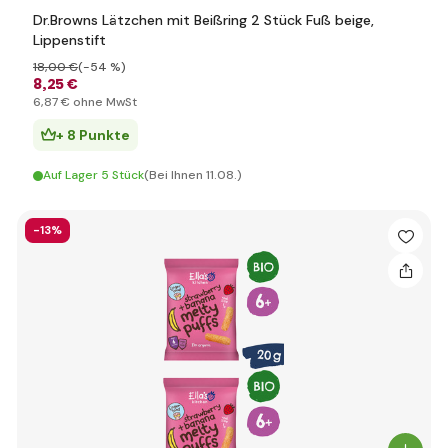
Dr.Browns Lätzchen mit Beißring 2 Stück Fuß beige,
Lippenstift
18
,00 €
(-54 %)
8
,25 €
6
,87 €
ohne MwSt
+ 8 Punkte
Auf Lager 5 Stück
(Bei Ihnen 11.08.)
-13%