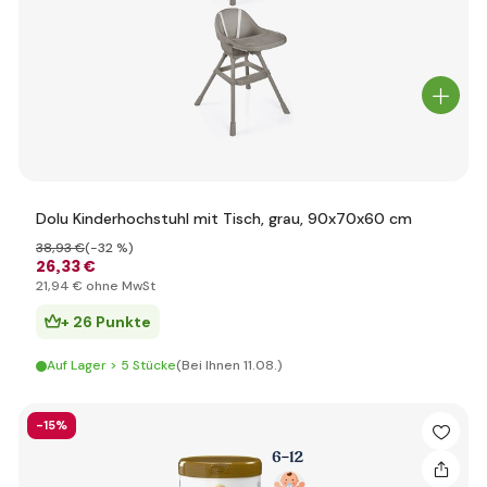
Dolu Kinderhochstuhl mit Tisch, grau, 90x70x60 cm
38
,93 €
(-32 %)
26
,33 €
21
,94 €
ohne MwSt
+ 26 Punkte
Auf Lager > 5 Stücke
(Bei Ihnen 11.08.)
-15%