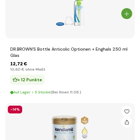
DR.BROWN'S Bottle Anticolic Optionen + Enghals 250 ml
Glas
12
,72 €
10
,60 €
ohne MwSt
+ 12 Punkte
Auf Lager > 5 Stücke
(Bei Ihnen 11.08.)
-14%