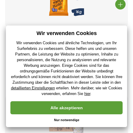
Ella's Kitchen BIO Knuspersticks mit Mais und Karotten
(16 g)
2
,38 €
(-16 %)
2
,00 €
1
,66 €
ohne MwSt
+ 2 Punkte
Auf Lager > 5 Stücke
(Bei Ihnen 11.08.)
-7%