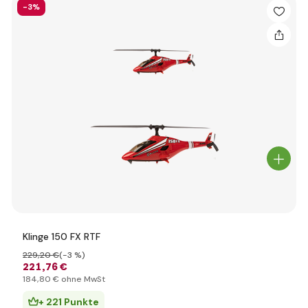
-3%
Klinge 150 FX RTF
229
,20 €
(-3 %)
221
,76 €
184
,80 €
ohne MwSt
+ 221 Punkte