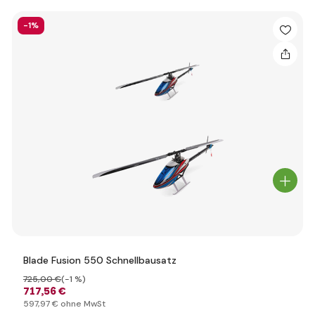
-1%
Blade Fusion 550 Schnellbausatz
725
,00 €
(-1 %)
717
,56 €
597
,97 €
ohne MwSt