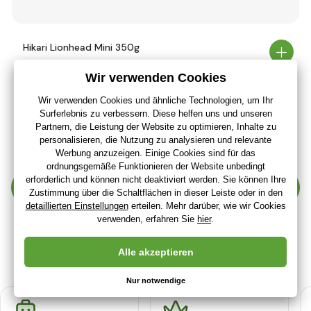
Hikari Lionhead Mini 350g
16
,00 €
13
,33 €
ohne MwSt
+ 16 Punkte
Letzte 2 Stücke
(Bei Ihnen 11.08.)
Weitere anzeigen 30 Produkten
1
2
3
4
…
215