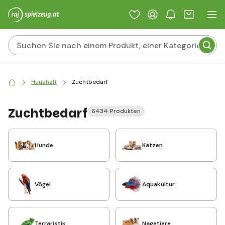
Haushalt
Zuchtbedarf
Zuchtbedarf
6434 Produkten
Hunde
Katzen
Vögel
Aquakultur
Terraristik
Nagetiere