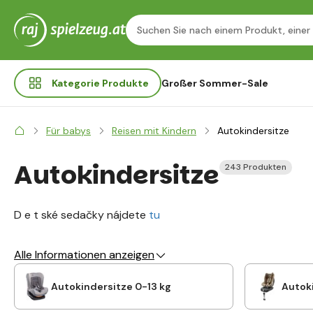
Kategorie
Produkte
Großer Sommer-Sale
Für babys
Reisen mit Kindern
Autokindersitze
Autokindersitze
243 Produkten
D e t ské sedačky nájdete
tu
Alle Informationen anzeigen
Autokindersitze 0-13 kg
Autoki