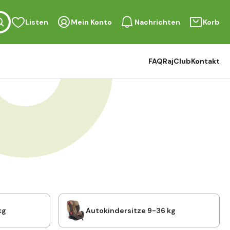
Listen
Mein Konto
Nachrichten
Korb
FAQ
RajClub
Kontakt
kg
Autokindersitze 9-36 kg