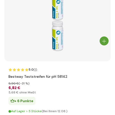
5.0
(1
)
Bestway Teststreifen für pH 58142
9
,90 €
(-31 %)
6
,82 €
5
,68 €
ohne MwSt
+ 6 Punkte
Auf Lager > 5 Stücke
(Bei Ihnen 12.08.)