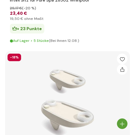
Intex Sitz für Pure Spa 28502 Whirlpool
29
,17 €
(-20 %)
23
,40 €
19
,50 €
ohne MwSt
+ 23 Punkte
Auf Lager > 5 Stücke
(Bei Ihnen 12.08.)
-18%