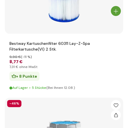
Bestway Kartuschenfilter 60311 Lay-Z-Spa
Filterkartusche(VI) 2 Stk.
9
,90 €
(-11 %)
8
,77 €
7
,31 €
ohne MwSt
+ 8 Punkte
Auf Lager > 5 Stücke
(Bei Ihnen 12.08.)
-46%