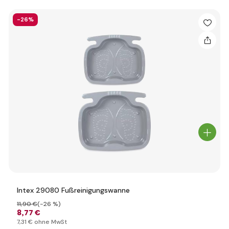
-26%
Intex 29080 Fußreinigungswanne
11
,90 €
(-26 %)
8
,77 €
7
,31 €
ohne MwSt