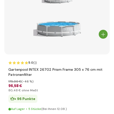
5.0
(1
)
Gartenpool INTEX 26702 Prism Frame 305 x 76 cm mit
Patronenfilter
179
,00 €
(-46 %)
96
,58 €
80
,48 €
ohne MwSt
+ 96 Punkte
Auf Lager > 5 Stücke
(Bei Ihnen 12.08.)