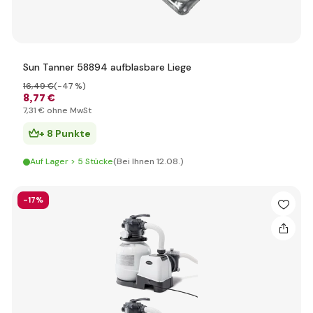
Sun Tanner 58894 aufblasbare Liege
16
,49 €
(-47 %)
8
,77 €
7
,31 €
ohne MwSt
+ 8 Punkte
Auf Lager > 5 Stücke
(Bei Ihnen 12.08.)
-17%