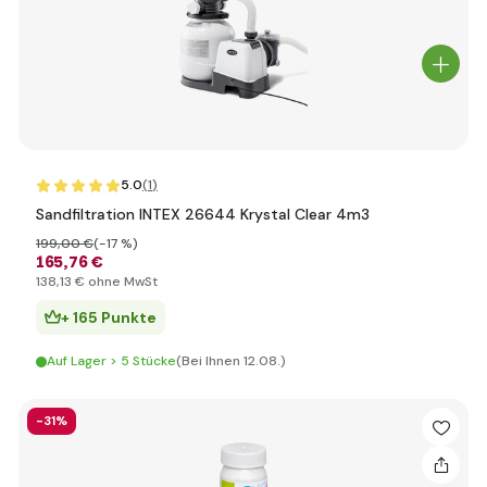
5.0
(1
)
Sandfiltration INTEX 26644 Krystal Clear 4m3
199
,00 €
(-17 %)
165
,76 €
138
,13 €
ohne MwSt
+ 165 Punkte
Auf Lager > 5 Stücke
(Bei Ihnen 12.08.)
-31%