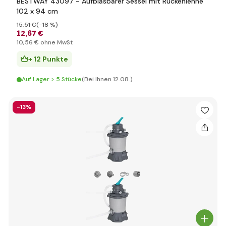
BESTWAY 43097 - Aufblasbarer Sessel mit Rückenlehne
102 x 94 cm
15
,51 €
(-18 %)
12
,67 €
10
,56 €
ohne MwSt
+ 12 Punkte
Auf Lager > 5 Stücke
(Bei Ihnen 12.08.)
-13%