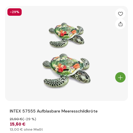
-29%
INTEX 57555 Aufblasbare Meeresschildkröte
21
,90 €
(-29 %)
15
,60 €
13
,00 €
ohne MwSt