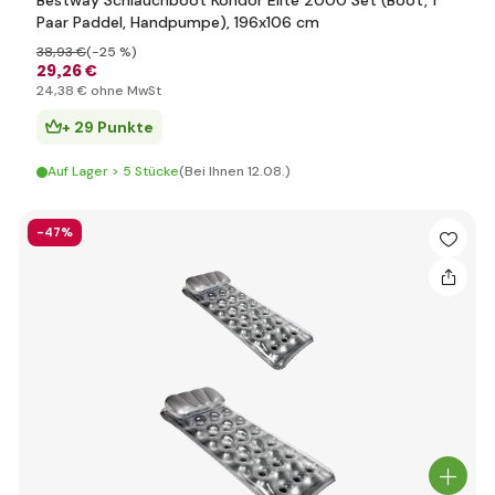
Bestway Schlauchboot Kondor Elite 2000 Set (Boot, 1
Paar Paddel, Handpumpe), 196x106 cm
38
,93 €
(-25 %)
29
,26 €
24
,38 €
ohne MwSt
+ 29 Punkte
Auf Lager > 5 Stücke
(Bei Ihnen 12.08.)
-47%