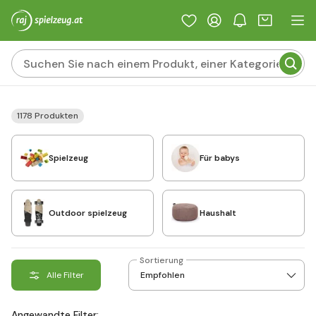
1178 Produkten
Spielzeug
Für babys
Outdoor spielzeug
Haushalt
Sortierung
Alle Filter
Angewandte Filter: