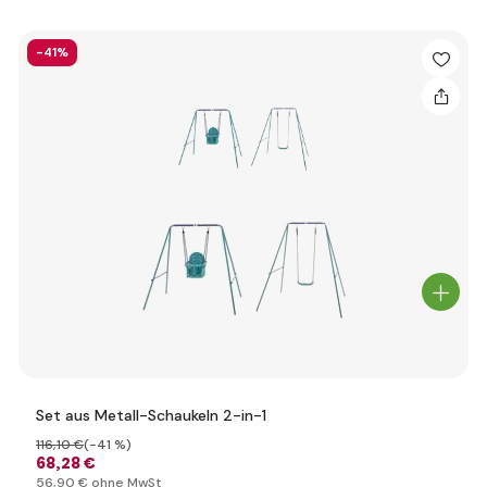
-41%
Set aus Metall-Schaukeln 2-in-1
116
,10 €
(-41 %)
68
,28 €
56
,90 €
ohne MwSt