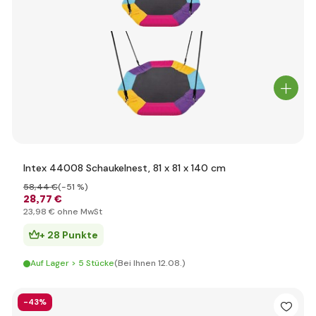
Intex 44008 Schaukelnest, 81 x 81 x 140 cm
58
,44 €
(-51 %)
28
,77 €
23
,98 €
ohne MwSt
+ 28 Punkte
Auf Lager > 5 Stücke
(Bei Ihnen 12.08.)
-43%