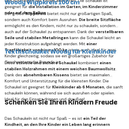
und Aussteigen des Kindes erleichtert. Die Schaukel ist
Woody Wippkreis 100 cm
geeignet für
die Installation im Garten, im Kinderzimmer
oder auf dem Balkon
.
Der große
Wippkreis
bietet nicht nur großartigen Spaß,
sondern auch Komfort beim Ausruhen.
Die breite Sitzfläche
ermöglicht es den Kindern, nicht nur zu schaukeln, sondern
auch auf der Schaukel zu entspannen. Dank der
verstellbaren
Seile und stabilen Metallringen
kann die Schaukel leicht an
jeder Konstruktion aufgehängt werden. Mit
einer
Tragfähigkeit von bis zu 100 kg
ist sie auch ideal für zwei
Textilschaukel Woody für Kleinkinder
Kinder gleichzeitig, sodass sie ein großartiges Zubehör für
Geschwister oder Freunde ist.
Diese
stilvolle und sichere Schaukel
kombiniert
einen
stabilen Holzrahmen mit einem weichen Baumwollsitz
.
Dank des
abnehmbaren Kissens
bietet sie maximalen
Komfort und Unterstützung für die kleinsten Kinder. Die
Schaukel ist geeignet für
Kleinkinder ab 6 Monaten
, die sanft
schaukeln können, während sie sich ausruhen oder spielen.
Ideal für den Einsatz drinnen und draußen!
Schenken Sie Ihren Kindern Freude
Das Schaukeln ist nicht nur Spaß – es ist
ein Teil der
Kindheit, an den Ihre Kinder ein Leben lang erinnern