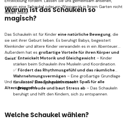
Entwicklung fördern. Lassen Sie uns gemeinsam ansehen,
warum eine Schaukel oder ein Wippgerät in Ihrem Garten nicht
Warum ist das Schaukeln so
fehlen sollte!
magisch?
Das Schaukeln ist für Kinder
eine natürliche Bewegung
, die
sie seit ihrer Geburt lieben. Es beruhigt Babys, begeistert
Kleinkinder und ältere Kinder verwandeln es in ein Abenteuer.
Außerdem hat es
großartige Vorteile für ihren Körper und
✅
Entwickelt Motorik und Gleichgewicht
– Kinder
Geist
:
stärken beim Schaukeln ihre Muskeln und Koordination.
✅
Fördert das Rhythmusgefühl und das räumliche
Wahrnehmungsvermögen
– Eine großartige Grundlage
Und das Beste?
Das Schaukeln macht Spaß für alle
für weitere Bewegungsaktivitäten!
Altersgruppen!
✅
Bringt Freude und baut Stress ab
– Das Schaukeln
beruhigt und hilft den Kindern, sich zu entspannen.
Welche Schaukel wählen?