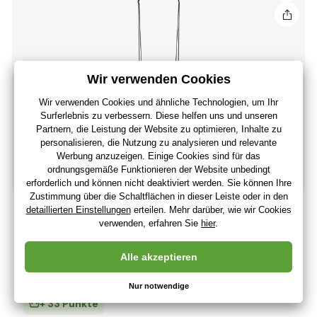
Woody Schaukelkreis (Durchmesser 100cm),
regenbogenfarben
58
,44 €
(-43 %)
33
,15 €
27
,63 €
ohne MwSt
+ 33 Punkte