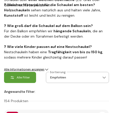
❓
Welches Material ist für die Schaukel am besten?
Gummimatte) zu platzieren.
Holzschaukeln
sehen natürlich aus und halten viele Jahre,
Kunststoff
ist leicht und leicht zu reinigen.
❓
Wie groß darf die Schaukel auf dem Balkon sein?
Für den Balkon empfehlen wir
hängende Schaukeln
, die an
der Decke oder im Türrahmen befestigt werden.
❓
Wie viele Kinder passen auf eine Nestschaukel?
Nestschaukeln haben eine
Tragfähigkeit von bis zu 150 kg
,
sodass mehrere Kinder gleichzeitig darauf passen!
Alle Informationen anzeigen
Sortierung
Alle Filter
Angewandte Filter:
154 Produkten