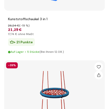
Kunststoffschaukel 3 in 1
26
,24 €
(-19 %)
21
,29 €
17
,74 €
ohne MwSt
+ 21 Punkte
Auf Lager > 5 Stücke
(Bei Ihnen 12.08.)
-39%