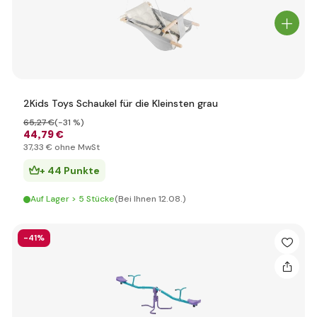
2Kids Toys Schaukel für die Kleinsten grau
65
,27 €
(-31 %)
44
,79 €
37
,33 €
ohne MwSt
+ 44 Punkte
Auf Lager > 5 Stücke
(Bei Ihnen 12.08.)
-41%