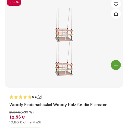
-39%
5.0
(2
)
Woody Kinderschaukel Woody Holz für die Kleinsten
21
,37 €
(-39 %)
12
,96 €
10
,80 €
ohne MwSt