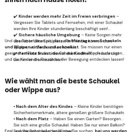
✔️
Kinder werden mehr Zeit im Freien verbringen
–
Vergessen Sie Tablets und Fernsehen, mit einer Schaukel
werden Ihre Kinder stundenlang beschäftigt sein!
✔️
Sichere häusliche Umgebung
– Keine Sorgen mehr
Und das Beste daran ist, dass
die Montage von Schaukeln
über überfüllte Spielplätze. Ihre Kinder können dort
und Wippen einfach und schnell ist
. Sie müssen nur einen
spielen, wo Sie sie sehen können.
geeigneten Platz finden, die Schaukel oder Wippe befestigen
✔️
Perfekte Investition in die Kindheit
– Freude und
und die Kinder die Freude an der Bewegung entdecken lassen!
Lachen sind unbezahlbar!
Wie wählt man die beste Schaukel
oder Wippe aus?
▪️ Nach dem Alter des Kindes
– Kleine Kinder benötigen
Sicherheitsmerkmale, ältere genießen größere Schaukeln.
▪️ Nach dem Platz
– Haben Sie einen Garten? Besorgen
Sie sich eine große Schaukel. Haben Sie nur einen Balkon?
Egal, welche Schaukel oder Wippe Sie suchen,
bei uns werden
Eine Hängeschaukel wäre ideal.