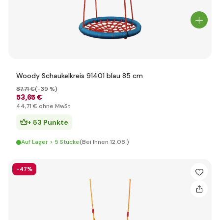
Woody Schaukelkreis 91401 blau 85 cm
87
,71 €
(-39 %)
53
,65 €
44
,71 €
ohne MwSt
+ 53 Punkte
Auf Lager > 5 Stücke
(Bei Ihnen 12.08.)
-47%