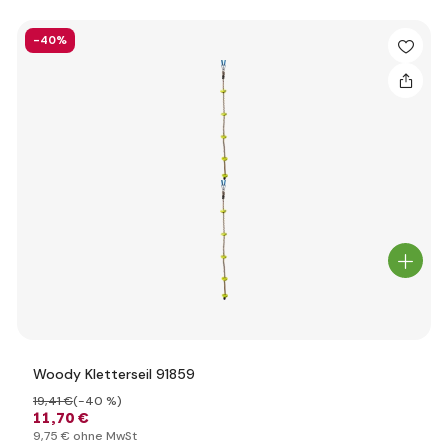
-40%
Woody Kletterseil 91859
19
,41 €
(-40 %)
11
,70 €
9
,75 €
ohne MwSt