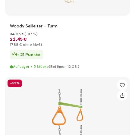
Woody Seilleiter - Turm
34
,05 €
(-37 %)
21
,45 €
17
,88 €
ohne MwSt
+ 21 Punkte
Auf Lager > 5 Stücke
(Bei Ihnen 12.08.)
-59%