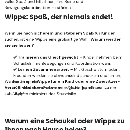
voller Spaß und hilft ihnen, ihre Beine und
Bewegungskoordination zu stärken.
Wippe: Spaß, der niemals endet!
Wenn Sie nach
sicherem und stabilem Spaß für Kinder
suchen, ist eine Wippe eine großartige Wahl.
Warum werden
sie sie lieben?
✅ Trainieren das Gleichgewicht
– Kinder nehmen beim
Schaukeln ihre Bewegungen und Koordination wahr.
✅ Lernen Zusammenarbeit
– Mit Geschwistern oder
Freunden werden sie abwechselnd schaukeln und lernen,
Wählen Sie
eine Wippe für ein Kind oder eine Zweisitzer-
fair zu spielen.
Version
, die es den Kindern ermöglicht, gemeinsam zu
✅ Sind sicher und stabil
– Die niedrige Bauweise der
schaukeln!
Wippen minimiert das Sturzrisiko.
Warum eine Schaukel oder Wippe zu
Ihnen nach Hause holen?