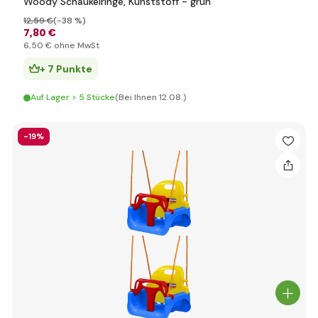
Woody Schaukelringe, Kunststoff - grün
12
,59 €
(-38 %)
7
,80 €
6
,50 €
ohne MwSt
+ 7 Punkte
Auf Lager > 5 Stücke
(Bei Ihnen 12.08.)
-19%