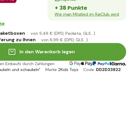
+ 38 Punkte
Wie man Mitglied im RajClub wird
ke
 Paketboxen
von 5
,49 €
(DPD, Packeta, GLS...)
ferung zu Ihnen
von 6
,99 €
(DPD, GLS...)
In den Warenkorb legen
ren Einkaufs durch Zahlungen
aukeln und schaukeln"
Marke
2Kids Toys
Code:
DD2D33822