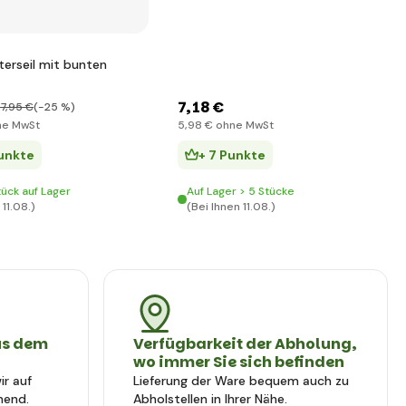
terseil mit bunten
7
,18 €
7
,95 €
(-25 %)
e MwSt
5
,98 €
ohne MwSt
Punkte
+ 7 Punkte
tück auf Lager
Auf Lager > 5 Stücke
 11.08.)
(Bei Ihnen 11.08.)
us dem
Verfügbarkeit der Abholung,
wo immer Sie sich befinden
r auf
Lieferung der Ware bequem auch zu
hend.
Abholstellen in Ihrer Nähe.