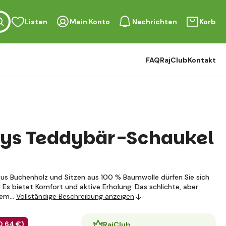
Listen
Mein Konto
Nachrichten
Korb
FAQ
RajClub
Kontakt
oys Teddybär-Schaukel
aus Buchenholz und Sitzen aus 100 % Baumwolle dürfen Sie sich
 Es bietet Komfort und aktive Erholung. Das schlichte, aber
 dem…
Vollständige Beschreibung anzeigen
0
,64 €
)
RajClub