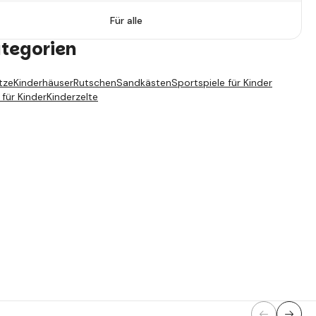
Für alle
ategorien
tze
Kinderhäuser
Rutschen
Sandkästen
Sportspiele für Kinder
 für Kinder
Kinderzelte