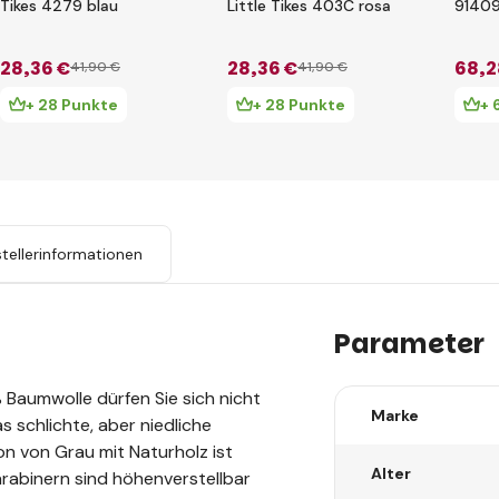
Tikes 4279 blau
Little Tikes 403C rosa
91409
28
,36 €
28
,36 €
68
,2
41
,90 €
41
,90 €
+ 28 Punkte
+ 28 Punkte
+ 
tellerinformationen
Parameter
 Baumwolle dürfen Sie sich nicht
Marke
s schlichte, aber niedliche
 von Grau mit Naturholz ist
Alter
 Karabinern sind höhenverstellbar