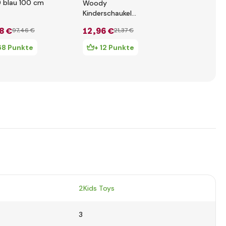
 blau 100 cm
91859
Woody
Kinderschaukel
Woody Holz für die
8 €
12
,96 €
11
,70 €
97
,46 €
21
,37 €
19
,
Kleinsten
68 Punkte
+ 12 Punkte
+ 11 Pun
2Kids Toys
3