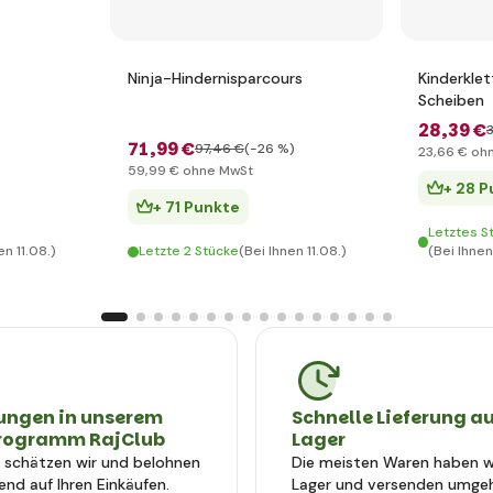
Ninja-Hindernisparcours
Kinderklet
Scheiben
28
,39 €
3
71
,99 €
97
,46 €
(-26 %)
23
,66 €
ohn
59
,99 €
ohne MwSt
+ 28 
+ 71 Punkte
Letztes S
en 11.08.)
Letzte 2 Stücke
(Bei Ihnen 11.08.)
(Bei Ihnen
ungen in unserem
Schnelle Lieferung a
rogramm RajClub
Lager
e schätzen wir und belohnen
Die meisten Waren haben wi
end auf Ihren Einkäufen.
Lager und versenden umge