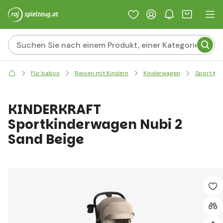
Für babys
Reisen mit Kindern
Kinderwagen
Sport Ki
KINDERKRAFT
Sportkinderwagen Nubi 2
Sand Beige