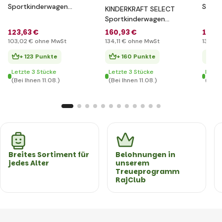
Sportkinderwagen
Sport
KINDERKRAFT SELECT
Rine Classic Black,
Rine J
Sportkinderwagen
Premium
Prem
Rine Moonlight Grey,
123
,63 €
160
,93 €
160
,
Premium
103
,02 €
ohne MwSt
134
,11 €
ohne MwSt
134
,11 
+ 123 Punkte
+ 160 Punkte
+ 
Letzte 3 Stücke
Letzte 3 Stücke
Letzt
(Bei Ihnen 11.08.)
(Bei Ihnen 11.08.)
(Bei I
Breites Sortiment für
Belohnungen in
jedes Alter
unserem
Treueprogramm
RajClub