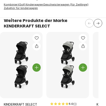
Kombiniert
Golf Kinderwagen
Geschwisterwagen (für Zwillinge)
Zubehör für kinderwagen
Weitere Produkte der Marke
KINDERKRAFT SELECT
5.0
(1
)
KINDERKRAFT SELECT
KINDE