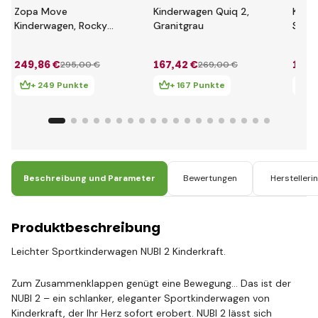
Zopa Move
Kinderwagen Quiq 2,
KIND
Kinderwagen, Rocky
Granitgrau
SELE
Grey / Silver
Spor
Rine 
249
,86 €
167
,42 €
123
,
295
,00 €
269
,00 €
Prem
+ 249 Punkte
+ 167 Punkte
+ 
Beschreibung und Parameter
Bewertungen
Herstelleri
Produktbeschreibung
Leichter Sportkinderwagen NUBI 2 Kinderkraft.
Zum Zusammenklappen genügt eine Bewegung... Das ist der
NUBI 2 – ein schlanker, eleganter Sportkinderwagen von
Kinderkraft, der Ihr Herz sofort erobert. NUBI 2 lässt sich