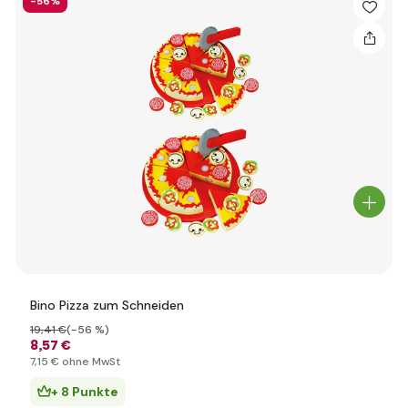
-56%
Bino Pizza zum Schneiden
19
,41 €
(-56 %)
8
,57 €
7
,15 €
ohne MwSt
+ 8 Punkte