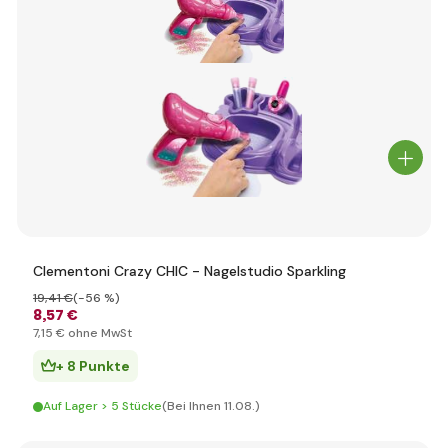
Clementoni Crazy CHIC - Nagelstudio Sparkling
19
,41 €
(-56 %)
8
,57 €
7
,15 €
ohne MwSt
+ 8 Punkte
Auf Lager > 5 Stücke
(Bei Ihnen 11.08.)