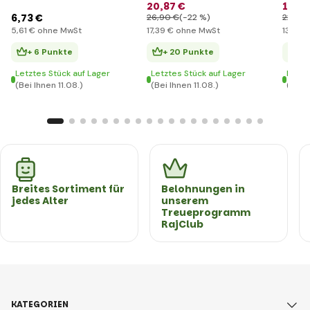
für Autositze,
Fluffy, Foggy Grey
Grau
20
,87 €
16
,49
Schwarz
6
,73 €
26
,90 €
(-22 %)
22
,20 
5
,61 €
ohne MwSt
17
,39 €
ohne MwSt
13
,74 €
+ 6 Punkte
+ 20 Punkte
+ 
Letztes Stück auf Lager
Letztes Stück auf Lager
Letzt
(Bei Ihnen 11.08.)
(Bei Ihnen 11.08.)
(Bei I
Breites Sortiment für
Belohnungen in
jedes Alter
unserem
Treueprogramm
RajClub
KATEGORIEN