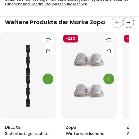
Fußsäcke und Handmuffe
Hausschuhe
Taschen
Weitere Produkte der Marke Zopa
-22%
-26%
DELUXE
Zopa
Zopa
Sicherheitsgurtschloss
Winterhandschuhe
Winte