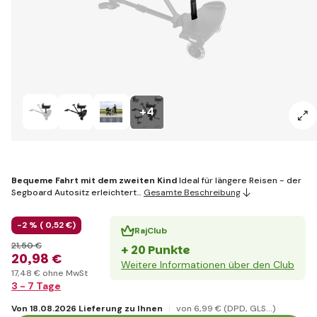
+4
Bequeme Fahrt mit dem zweiten Kind
Ideal für längere Reisen - der
Segboard Autositz erleichtert…
Gesamte Beschreibung
-2 % (
0
,52 €
)
RajClub
21
,50 €
+ 20 Punkte
20
,98 €
Weitere Informationen über den Club
17
,48 €
ohne MwSt
3 - 7 Tage
Von 18.08.2026 Lieferung zu Ihnen
von 6
,99 €
(DPD, GLS...)