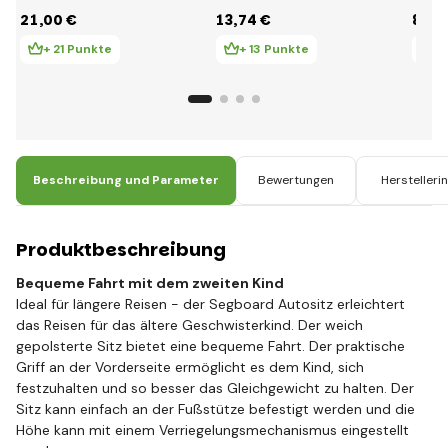
Mix Blumen, Bärchen
den Kinderwagen,
New 
21
,00 €
13
,74 €
8
,30
und Sterne
Nilpferd und Äffchen
35x7
+ 21 Punkte
+ 13 Punkte
+
Beschreibung und Parameter
Bewertungen
Herstelleri
Produktbeschreibung
Bequeme Fahrt mit dem zweiten Kind
Ideal für längere Reisen - der Segboard Autositz erleichtert
das Reisen für das ältere Geschwisterkind. Der weich
gepolsterte Sitz bietet eine bequeme Fahrt. Der praktische
Griff an der Vorderseite ermöglicht es dem Kind, sich
festzuhalten und so besser das Gleichgewicht zu halten. Der
Sitz kann einfach an der Fußstütze befestigt werden und die
Höhe kann mit einem Verriegelungsmechanismus eingestellt