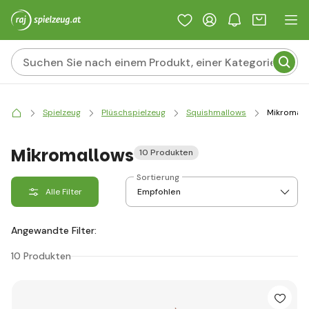
Spielzeug
Plüschspielzeug
Squishmallows
Mikromall
Mikromallows
10 Produkten
Sortierung
Alle Filter
Angewandte Filter:
10 Produkten