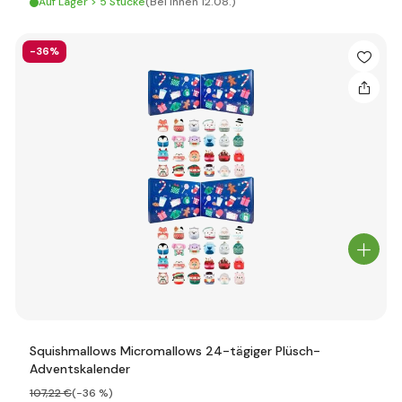
Auf Lager > 5 Stücke
(Bei Ihnen 12.08.)
-36%
Squishmallows Micromallows 24-tägiger Plüsch-
Adventskalender
107
,22 €
(-36 %)