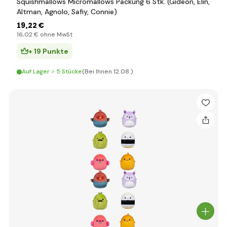
Squishmallows Micromallows Packung 6 Stk. (Gideon, Elin,
Altman, Agnolo, Safiy, Connie)
19
,22 €
16
,02 €
ohne MwSt
+ 19 Punkte
Auf Lager > 5 Stücke
(Bei Ihnen 12.08.)