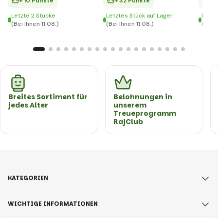
+ 10 Punkte
+ 32 Punkte
+ 
Letzte 2 Stücke
Letztes Stück auf Lager
Letzt
(Bei Ihnen 11.08.)
(Bei Ihnen 11.08.)
(Bei I
Breites Sortiment für
Belohnungen in
jedes Alter
unserem
Treueprogramm
RajClub
KATEGORIEN
WICHTIGE INFORMATIONEN