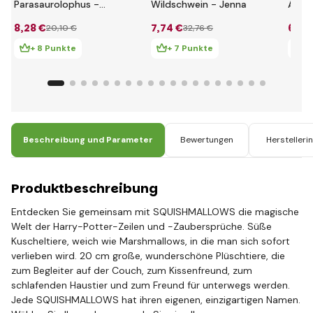
Parasaurolophus -
Wildschwein - Jenna
Allig
Nichelle
8
,28 €
7
,74 €
6
,66
20
,10 €
32
,76 €
+ 8 Punkte
+ 7 Punkte
+
Beschreibung und Parameter
Bewertungen
Herstelleri
Produktbeschreibung
Entdecken Sie gemeinsam mit SQUISHMALLOWS die magische
Welt der Harry-Potter-Zeilen und -Zaubersprüche. Süße
Kuscheltiere, weich wie Marshmallows, in die man sich sofort
verlieben wird. 20 cm große, wunderschöne Plüschtiere, die
zum Begleiter auf der Couch, zum Kissenfreund, zum
schlafenden Haustier und zum Freund für unterwegs werden.
Jede SQUISHMALLOWS hat ihren eigenen, einzigartigen Namen.