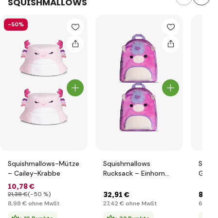
SQUISHMALLOWS
-50%
Squishmallows-Mütze
Squishmallows
Squis
– Cailey-Krabbe
Rucksack – Einhorn
Geldb
Lola
misch
10
,78 €
32
,91 €
8
,22 
21
,38 €
(-50 %)
8
,98 €
ohne MwSt
27
,42 €
ohne MwSt
6
,85 €