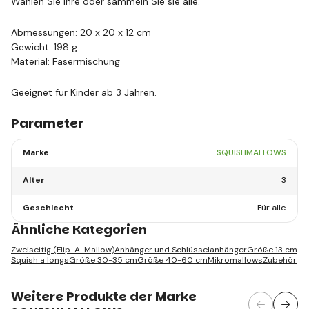
Wählen Sie Ihre oder sammeln Sie sie alle.
Abmessungen: 20 x 20 x 12 cm
Gewicht: 198 g
Material: Fasermischung
Geeignet für Kinder ab 3 Jahren.
Parameter
Marke
SQUISHMALLOWS
Alter
3
Geschlecht
Für alle
Ähnliche Kategorien
Zweiseitig (Flip-A-Mallow)
Anhänger und Schlüsselanhänger
Größe 13 cm
Squish a longs
Größe 30-35 cm
Größe 40-60 cm
Mikromallows
Zubehör
Weitere Produkte der Marke