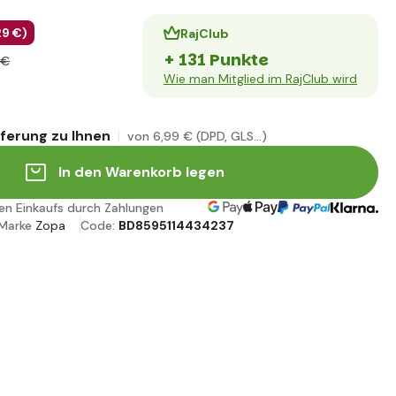
29 €
)
RajClub
+ 131 Punkte
 €
Wie man Mitglied im RajClub wird
eferung zu Ihnen
von 6
,99 €
(DPD, GLS...)
In den Warenkorb legen
ren Einkaufs durch Zahlungen
Marke
Zopa
Code:
BD8595114434237