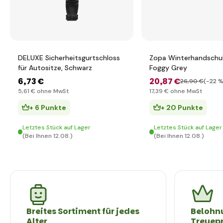
DELUXE Sicherheitsgurtschloss
Zopa Winterhandschuh
für Autositze, Schwarz
Foggy Grey
6
,73 €
20
,87 €
26
,90 €
(-22 %
5
,61 €
ohne MwSt
17
,39 €
ohne MwSt
+ 6 Punkte
+ 20 Punkte
Letztes Stück auf Lager
Letztes Stück auf Lager
(Bei Ihnen 12.08.)
(Bei Ihnen 12.08.)
Breites Sortiment für jedes
Belohn
Alter
Treuep