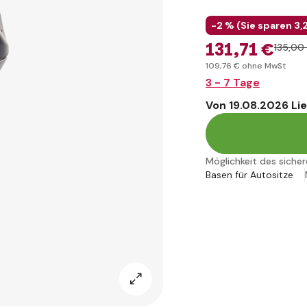
-2 % (
Sie sparen
3
,
131
,71 €
135
,00
109
,76 €
ohne MwSt
3 - 7 Tage
Von 19.08.2026 Li
Möglichkeit des siche
Basen für Autositze