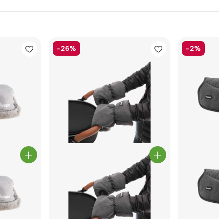
-26%
-2%