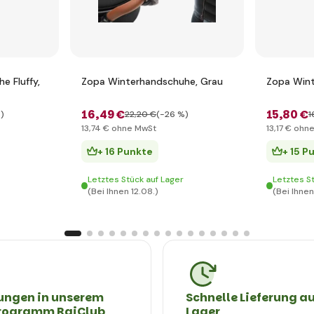
e Fluffy,
Zopa Winterhandschuhe, Grau
Zopa Wint
16
,49 €
15
,80 €
)
22
,20 €
(-26 %)
1
13
,74 €
ohne MwSt
13
,17 €
ohne
+ 16 Punkte
+ 15 P
Letztes Stück auf Lager
Letztes S
(Bei Ihnen 12.08.)
(Bei Ihnen
ungen in unserem
Schnelle Lieferung a
rogramm RajClub
Lager