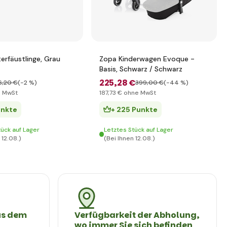
erfäustlinge, Grau
Zopa Kinderwagen Evoque -
Basis, Schwarz / Schwarz
225
,28 €
6
,20 €
(-2 %)
399
,00 €
(-44 %)
 MwSt
187
,73 €
ohne MwSt
unkte
+ 225 Punkte
tück auf Lager
Letztes Stück auf Lager
 12.08.)
(Bei Ihnen 12.08.)
us dem
Verfügbarkeit der Abholung,
wo immer Sie sich befinden