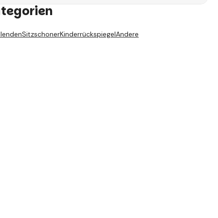
ategorien
lenden
Sitzschoner
Kinderrückspiegel
Andere