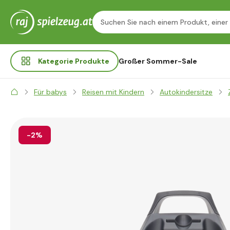
Kategorie
Produkte
Großer Sommer-Sale
Für babys
Reisen mit Kindern
Autokindersitze
-2%