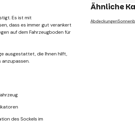
Ähnliche K
igt. Es ist mit
Abdeckungen
Sonnenb
sen, dass es immer gut verankert
liegen auf dem Fahrzeugboden für
e ausgestattet, die Ihnen hilft,
gs anzupassen.
 Fahrzeug
dikatoren
lation des Sockels im