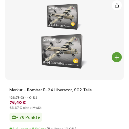
Merkur - Bomber B-24 Liberator, 902 Teile
126
,73 €
(-40 %)
76
,40 €
63
,67 €
ohne MwSt
+ 76 Punkte
Auf Lager > 5 Stücke
(Bei Ihnen 10.08.)