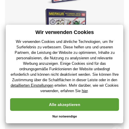
Bausatz Mercury Motorräder M018
21
,90 €
(-6 %)
20
,53 €
17
,11 €
ohne MwSt
+ 20 Punkte
Letzte 2 Stücke
(Bei Ihnen 10.08.)