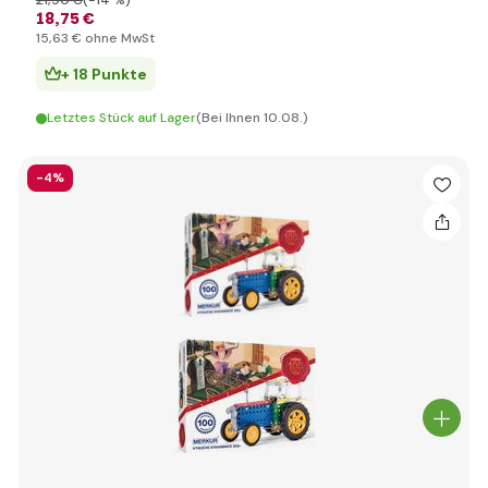
21
,90 €
(-14 %)
18
,75 €
15
,63 €
ohne MwSt
+ 18 Punkte
Letztes Stück auf Lager
(Bei Ihnen 10.08.)
-4%