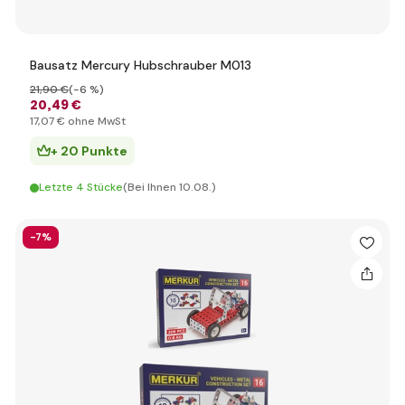
Bausatz Mercury Hubschrauber M013
21
,90 €
(-6 %)
20
,49 €
17
,07 €
ohne MwSt
+ 20 Punkte
Letzte 4 Stücke
(Bei Ihnen 10.08.)
-7%