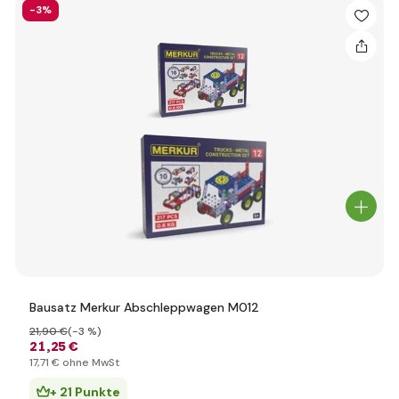
-3%
Bausatz Merkur Abschleppwagen M012
21
,90 €
(-3 %)
21
,25 €
17
,71 €
ohne MwSt
+ 21 Punkte