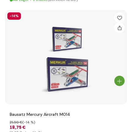
-14%
Bausatz Mercury Aircraft M014
21
,90 €
(-14 %)
18
,75 €