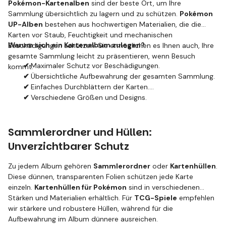
Pokémon-Kartenalben
sind der beste Ort, um Ihre
Sammlung übersichtlich zu lagern und zu schützen.
Pokémon
UP-Alben
bestehen aus hochwertigen Materialien, die die
Karten vor Staub, Feuchtigkeit und mechanischen
Warum sich ein Kartenalbum zulegen?
Beschädigungen schützen. Sie ermöglichen es Ihnen auch, Ihre
gesamte Sammlung leicht zu präsentieren, wenn Besuch
✔
Maximaler Schutz vor Beschädigungen.
kommt.
✔
Übersichtliche Aufbewahrung der gesamten Sammlung.
✔
Einfaches Durchblättern der Karten.
✔
Verschiedene Größen und Designs.
Sammlerordner und Hüllen:
Unverzichtbarer Schutz
Zu jedem Album gehören
Sammlerordner
oder
Kartenhüllen
.
Diese dünnen, transparenten Folien schützen jede Karte
einzeln.
Kartenhüllen für Pokémon
sind in verschiedenen
Stärken und Materialien erhältlich. Für
TCG-Spiele
empfehlen
wir stärkere und robustere Hüllen, während für die
Aufbewahrung im Album dünnere ausreichen.