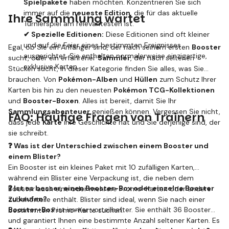
Spielpakete
haben möchten. Konzentrieren Sie sich
immer auf die
neueste Edition
, die für das aktuelle
Ihre Sammlung wartet
Turnierspiel am relevantesten ist.
✔ Spezielle Editionen:
Diese Editionen sind oft kleiner
und auf die Feier eines bestimmten Ereignisses
Egal, ob Sie ein Anfänger sind, der nach seinem ersten
Booster
ausgerichtet. Sie enthalten normalerweise einzigartige,
sucht, oder ein erfahrener
Sammler
, der nach seltenen
exklusive Karten.
Stücken sucht, in dieser Kategorie finden Sie alles, was Sie
brauchen. Von
Pokémon-Alben
und
Hüllen
zum Schutz Ihrer
Karten bis hin zu den neuesten
Pokémon TCG-Kollektionen
und
Booster-Boxen
. Alles ist bereit, damit Sie Ihr
Sammlungsabenteuer
genießen können. Vergessen Sie nicht,
FAQ: Häufige Fragen von Trainern
dass jede
Karte
ihre Geschichte hat und Sie derjenige sind, der
sie schreibt.
❓ Was ist der Unterschied zwischen einem Booster und
einem Blister?
Ein Booster ist ein kleines Paket mit 10 zufälligen Karten,
während ein Blister eine Verpackung ist, die neben dem
❓ Ist es besser, einen Booster-Box oder einzelne Booster
Booster auch eine oder mehrere Promo-Karten oder andere
zu kaufen?
Zubehörteile enthält. Blister sind ideal, wenn Sie nach einer
Booster-Box
ist immer vorteilhafter. Sie enthält 36 Booster
bestimmten Promo-Karte suchen.
und garantiert Ihnen eine bestimmte Anzahl seltener Karten. Es