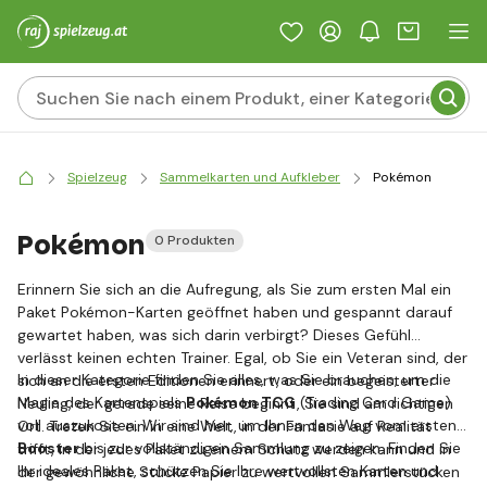
Spielzeug
Sammelkarten und Aufkleber
Pokémon
Pokémon
0 Produkten
Erinnern Sie sich an die Aufregung, als Sie zum ersten Mal ein
Paket Pokémon-Karten geöffnet haben und gespannt darauf
gewartet haben, was sich darin verbirgt? Dieses Gefühl
verlässt keinen echten Trainer. Egal, ob Sie ein Veteran sind, der
In dieser Kategorie finden Sie alles, was Sie brauchen, um die
sich an die ersten Editionen erinnert, oder ein begeisterter
Magie des Kartenspiels
Pokémon TCG
(Trading Card Game)
Neuling, der gerade seine Reise beginnt, Sie sind am richtigen
voll auszukosten. Wir sind hier, um Ihnen den Weg vom ersten
Ort. Treten Sie ein in eine Welt, in der Fantasie auf Realität
Booster
bis zur vollständigen Sammlung zu zeigen. Finden Sie
trifft, in der jedes Paket zu einem Schatz werden kann und in
Ihr ideales Paket, schützen Sie Ihre wertvollsten Karten und
der gewöhnliche Stücke Papier zu wertvollen Sammlerstücken