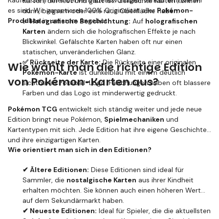
Kaufen Sie immer bei vertrauenswürdigen Verkäufern, wie wir
Karton, der fest und glatt ist. Gefälschte Karten können
es sind. Wir garantieren 100% Originalität aller
Pokémon-
dünn, biegsam oder eine raue Oberfläche haben.
Produkte
in unserem Angebot.
✅ Holografische Beschichtung:
Auf
holografischen
Karten
ändern sich die holografischen Effekte je nach
Blickwinkel. Gefälschte Karten haben oft nur einen
statischen, unveränderlichen Glanz.
✅ Rückseite der Karte:
Die Rückseite einer originalen
Wie wählt man die richtige Edition
Pokémon-Karte
ist dunkelblau mit einem deutlich
von Pokémon-Karten aus?
sichtbaren Pokéball-Logo. Fälschungen haben oft blassere
Farben und das Logo ist minderwertig gedruckt.
Pokémon TCG
entwickelt sich ständig weiter und jede neue
Edition bringt neue Pokémon,
Spielmechaniken
und
Kartentypen mit sich. Jede Edition hat ihre eigene Geschichte
und ihre einzigartigen Karten.
Wie orientiert man sich in den Editionen?
✔ Ältere Editionen:
Diese Editionen sind ideal für
Sammler, die
nostalgische Karten
aus ihrer Kindheit
erhalten möchten. Sie können auch einen höheren Wert
auf dem Sekundärmarkt haben.
✔ Neueste Editionen:
Ideal für Spieler, die die aktuellsten