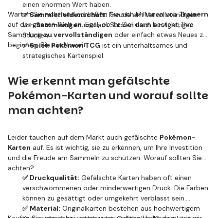
einen enormen Wert haben.
Warten Sie nicht und schließen Sie sich Millionen von
Trainern
✅ Sammlerleidenschaft:
Freude am Vervollständigen
auf der ganzen Welt an. Egal, ob Ihr Ziel darin besteht, Ihre
von
Sammlungen
und am Suchen nach einzigartigen
Sammlung
zu vervollständigen
oder einfach etwas Neues zu
Stücken.
beginnen, Sie sind bereit.
✅ Spiel:
Pokémon TCG
ist ein unterhaltsames und
strategisches Kartenspiel.
Wie erkennt man gefälschte
Pokémon-Karten und worauf sollte
man achten?
Leider tauchen auf dem Markt auch gefälschte
Pokémon-
Karten
auf. Es ist wichtig, sie zu erkennen, um Ihre Investition
und die Freude am Sammeln zu schützen. Worauf sollten Sie
achten?
✅ Druckqualität:
Gefälschte Karten haben oft einen
verschwommenen oder minderwertigen Druck. Die Farben
können zu gesättigt oder umgekehrt verblasst sein.
✅ Material:
Originalkarten bestehen aus hochwertigem