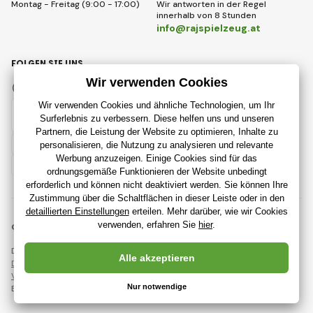
Montag - Freitag (9:00 - 17:00)
Wir antworten in der Regel
innerhalb von 8 Stunden
info@rajspielzeug.at
FOLGEN SIE UNS
Facebook
Instagram
Austrian
© 2018 - 2026 RajSpielzeug.at, Alle Rechte vorbehalten
Diese Seite ist durch reCAPTCHA geschützt und es gelten
Datenschutzbestimmungen
Unternehmen Google und deren
Vertragsbedingungen
.
Erstellung leistungsstarker Online-Shops ab
RIESENIA