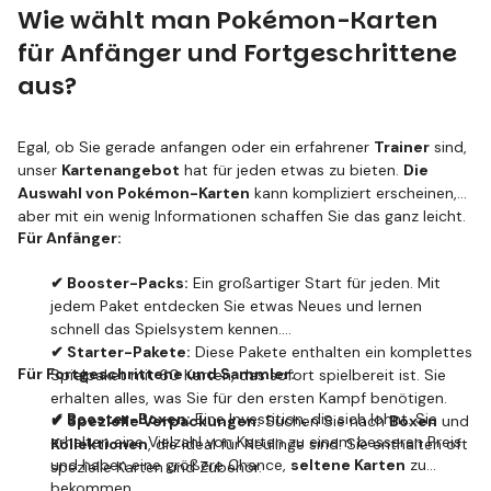
Wie wählt man Pokémon-Karten
für Anfänger und Fortgeschrittene
aus?
Egal, ob Sie gerade anfangen oder ein erfahrener
Trainer
sind,
unser
Kartenangebot
hat für jeden etwas zu bieten.
Die
Auswahl von Pokémon-Karten
kann kompliziert erscheinen,
aber mit ein wenig Informationen schaffen Sie das ganz leicht.
Für Anfänger:
✔ Booster-Packs:
Ein großartiger Start für jeden. Mit
jedem Paket entdecken Sie etwas Neues und lernen
schnell das Spielsystem kennen.
✔ Starter-Pakete:
Diese Pakete enthalten ein komplettes
Für Fortgeschrittene und Sammler:
Spielpaket mit 60 Karten, das sofort spielbereit ist. Sie
erhalten alles, was Sie für den ersten Kampf benötigen.
✔ Booster-Boxen:
Eine Investition, die sich lohnt. Sie
✔ Spezielle Verpackungen:
Suchen Sie nach
Boxen
und
erhalten eine Vielzahl von Karten zu einem besseren Preis
Kollektionen
, die ideal für Neulinge sind. Sie enthalten oft
und haben eine größere Chance,
seltene Karten
zu
spezielle Karten und Zubehör.
bekommen.