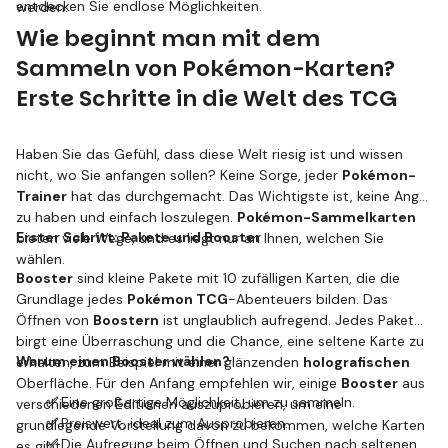
entdecken Sie endlose Möglichkeiten.
werden.
Wie beginnt man mit dem
Sammeln von Pokémon-Karten?
Erste Schritte in die Welt des TCG
Haben Sie das Gefühl, dass diese Welt riesig ist und wissen
nicht, wo Sie anfangen sollen? Keine Sorge, jeder
Pokémon-
Trainer
hat das durchgemacht. Das Wichtigste ist, keine Angst
zu haben und einfach loszulegen.
Pokémon-Sammelkarten
Erster Schritt: Pakete und Booster
bieten viele Wege, und es liegt nur an Ihnen, welchen Sie
wählen.
Booster
sind kleine Pakete mit 10 zufälligen Karten, die die
Grundlage jedes
Pokémon TCG
-Abenteuers bilden. Das
Öffnen von
Boostern
ist unglaublich aufregend. Jedes Paket
birgt eine Überraschung und die Chance, eine seltene Karte zu
Warum einen Booster wählen?
erhalten, zum Beispiel mit einer glänzenden
holografischen
Oberfläche. Für den Anfang empfehlen wir, einige
Booster
aus
✅
Eine großartige Möglichkeit, um zu sammeln.
verschiedenen Editionen auszuprobieren, um eine
✅
Preiswert, ideal zum Ausprobieren.
grundlegende Vorstellung davon zu bekommen, welche Karten
✅
Die Aufregung beim Öffnen und Suchen nach seltenen
es gibt.