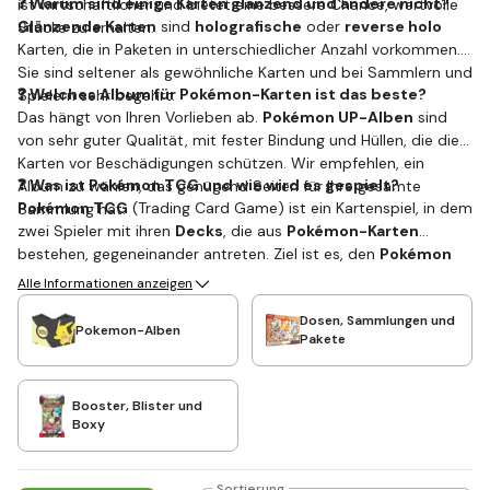
❓ Warum sind einige Karten glänzend und andere nicht?
ist wirtschaftlicher und bietet eine bessere Chance, wertvolle
Glänzende Karten
sind
holografische
oder
reverse holo
Stücke zu erhalten.
Karten, die in Paketen in unterschiedlicher Anzahl vorkommen.
Sie sind seltener als gewöhnliche Karten und bei Sammlern und
❓ Welches Album für Pokémon-Karten ist das beste?
Spielern sehr begehrt.
Das hängt von Ihren Vorlieben ab.
Pokémon UP-Alben
sind
von sehr guter Qualität, mit fester Bindung und Hüllen, die die
Karten vor Beschädigungen schützen. Wir empfehlen, ein
❓ Was ist Pokémon TCG und wie wird es gespielt?
Album zu wählen, das genügend Seiten für Ihre gesamte
Pokémon TCG
(Trading Card Game) ist ein Kartenspiel, in dem
Sammlung hat.
zwei Spieler mit ihren
Decks
, die aus
Pokémon-Karten
bestehen, gegeneinander antreten. Ziel ist es, den
Pokémon
des Gegners zu besiegen und alle Preis-Karten zu gewinnen.
Alle Informationen anzeigen
Das Spiel ist strategisch und voller Spaß.
Dosen, Sammlungen und
Pokemon-Alben
Pakete
Booster, Blister und
Boxy
Sortierung