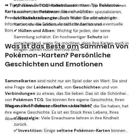
➡ Tipp:
Wenn Sie nach einem bestimmten Typ
Pokémon-
✔ Pokémon TCG-Kollektionen:
Wenn Sie sich auf einen
Karte
suchen, konzentrieren Sie sich auf die
bestimmten
Pokémon
oder eine Edition spezialisieren,
Produktbeschreibungen
. Dort finden Sie alle wichtigen
sind
Kollektionen
die ideale Wahl. Sie enthalten oft
Informationen, wie Edition, Anzahl der Karten und eventuelle
Karten, die Sie anderswo nicht finden können.
Boni.
✔ Hüllen und Alben:
Wichtig für jeden, der seine
Sammlung schätzt. Ein hochwertiger
Schutz
ist
entscheidend, wenn Sie möchten, dass Ihre Karten auch in
Was ist das Beste am Sammeln von
einigen Jahren noch wertvoll sind.
Pokémon-Karten? Persönliche
Geschichten und Emotionen
Sammelkarten
sind nicht nur ein Spiel oder ein Wert. Sie sind
eine Frage der
Leidenschaft
, von
Geschichten
und von
Verbindungen
zu etwas, das Sie lieben. Das ist die Schönheit
von
Pokémon TCG
. Sie können Ihre eigene Geschichte, Ihren
Warum sind Pokémon-Karten so beliebt?
Weg
und Ihren
Schatz
schaffen. Jede Karte, die Sie haben, hat
ihre eigene Geschichte. Es ist ein Stück Ihres Lebens, Ihres
✅ Nostalgie:
Viele Erwachsene kehren in ihre Kindheit
Abenteuers.
zurück.
✅ Investition:
Einige
seltene Pokémon-Karten
können