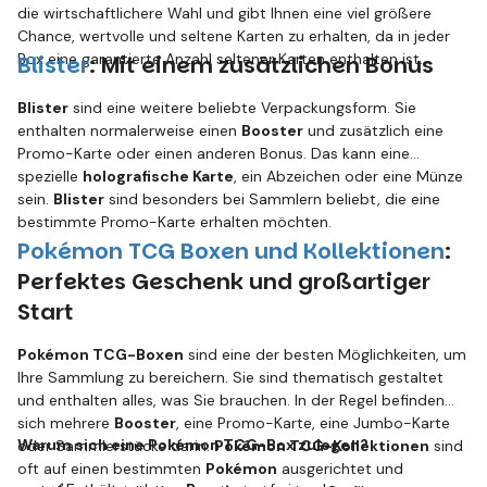
die wirtschaftlichere Wahl und gibt Ihnen eine viel größere
Chance, wertvolle und seltene Karten zu erhalten, da in jeder
Box eine garantierte Anzahl seltener Karten enthalten ist.
Blister
: Mit einem zusätzlichen Bonus
Blister
sind eine weitere beliebte Verpackungsform. Sie
enthalten normalerweise einen
Booster
und zusätzlich eine
Promo-Karte oder einen anderen Bonus. Das kann eine
spezielle
holografische Karte
, ein Abzeichen oder eine Münze
sein.
Blister
sind besonders bei Sammlern beliebt, die eine
bestimmte Promo-Karte erhalten möchten.
Pokémon TCG Boxen und Kollektionen
:
Perfektes Geschenk und großartiger
Start
Pokémon TCG-Boxen
sind eine der besten Möglichkeiten, um
Ihre Sammlung zu bereichern. Sie sind thematisch gestaltet
und enthalten alles, was Sie brauchen. In der Regel befinden
sich mehrere
Booster
, eine Promo-Karte, eine Jumbo-Karte
Warum sich eine Pokémon TCG-Box zulegen?
oder Sammlerstücke darin.
Pokémon TCG-Kollektionen
sind
oft auf einen bestimmten
Pokémon
ausgerichtet und